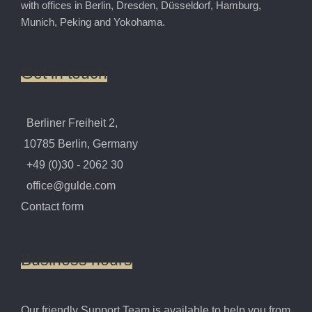
with offices in Berlin, Dresden, Düsseldorf, Hamburg,
Munich, Peking and Yokohama.
Get
in
touch
Berliner Freiheit 2,
10785 Berlin, Germany
+49 (0)30 - 2062 30
office@gulde.com
Contact form
Business
hours
Our friendly Support Team is available to help you from