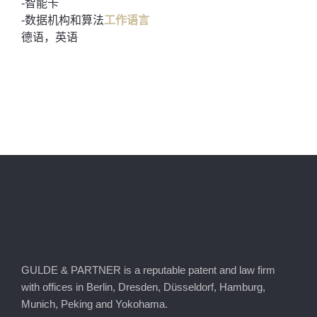
-智能卡
-数据机构和算法
工作语言
德语，英语
GULDE & PARTNER is a reputable patent and law firm
with offices in Berlin, Dresden, Düsseldorf, Hamburg,
Munich, Peking and Yokohama.