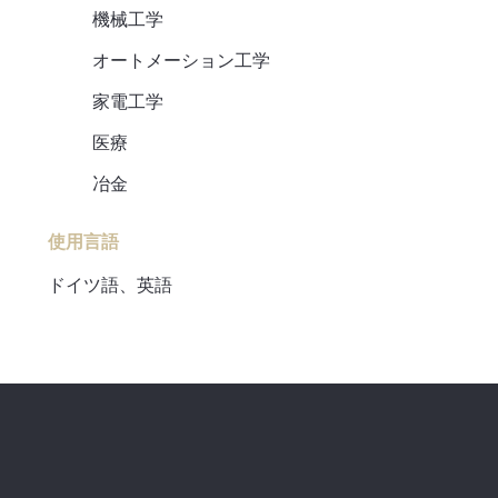
機械工学
オートメーション工学
家電工学
医療
冶金
使用言語
ドイツ語、英語