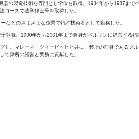
器の製造技術を専門とし学位を取得。1984年から1987ま
産法コースで法学修士号を取得した。
ーカーなどのさまざまな企業で特許技術者として勤務した。
弁理士登録。1990年から2001年まで自身がベルリンに経営す
ハウプト、マレーネ・ツィービッヒと共に、弊所の前身であるグ
として弊所の経営と実務に貢献した。