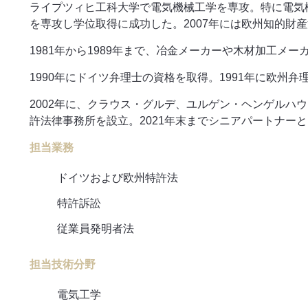
ライプツィヒ工科大学で電気機械工学を専攻。特に電気機
を専攻し学位取得に成功した。2007年には欧州知的財
1981年から1989年まで、冶金メーカーや木材加工メ
1990年にドイツ弁理士の資格を取得。1991年に欧州
2002年に、クラウス・グルデ、ユルゲン・ヘンゲル
許法律事務所を設立。2021年末までシニアパートナー
担当業務
ドイツおよび欧州特許法
特許訴訟
従業員発明者法
担当技術分野
電気工学