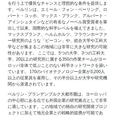
を行う上で優良なチャンスと理想的な条件を提供しま
す。ベルリンは、エミール・フォン・ベーリング、ロ
バート・コッホ、マックス・プランク、アルバート・
アインシュタインなどの有名なノーベル賞受賞者を輩
出して以来、国際的な科学レベルを備えてきました。
マックスプランク、ヘルムホルツ、フラウンホーファ
ー研究所のような「ビーコン」や、総合大学や工科大
学などが集まるこの地域には非常に大きな研究の可能
性があります。 ここでは、5つの大学、3つの工科大
学、20以上の研究所に属する350の作業チームがヨー
ロッパ全体で並ぶことのない科学ネットワークを築い
ています。 170のバイオテクノロジー企業が3,200人
以上の従業員を雇用し、その半分以上が大学や研究機
関から派遣されています。
ベルリン - ブランデンブルク大都市圏は、ヨーロッパ
の中心部にある点でも外国企業の研究拠点として非常
に適しています。この地域での独自の研究開発プロジ
ェクトに加えて地元企業との戦略的提携が可能であ