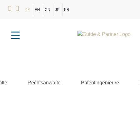
DE
EN
CN
JP
KR
lte
Rechtsanwälte
Patentingenieure