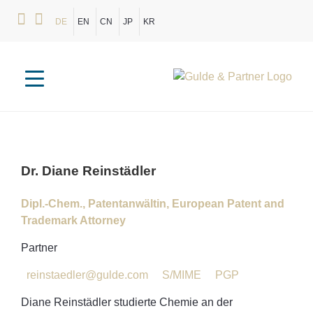
DE
EN
CN
JP
KR
Dr.
Diane
Reinstädler
Dipl.-Chem., Patentanwältin, European Patent and
Trademark Attorney
Partner
reinstaedler@gulde.com
S/MIME
PGP
Diane Reinstädler studierte Chemie an der