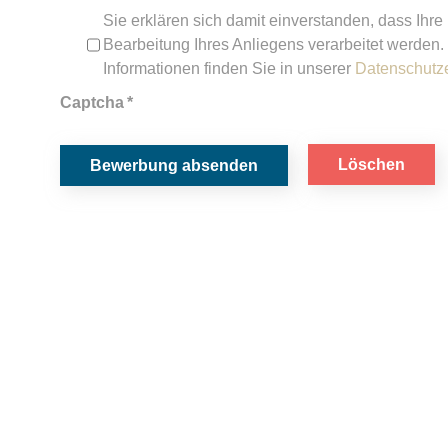
Sie erklären sich damit einverstanden, dass Ihre
Bearbeitung Ihres Anliegens verarbeitet werden.
Informationen finden Sie in unserer
Datenschutz
Captcha
*
Löschen
Bewerbung absenden
Juristischer
Leiter
der
Marken-
und
Designabteil
(m/w/d)
für den Standort Berlin
Ihre Aufgaben:
Sie führen die Marken- und Designrechtsabt
mit derzeit 4 Mitarbeitern.